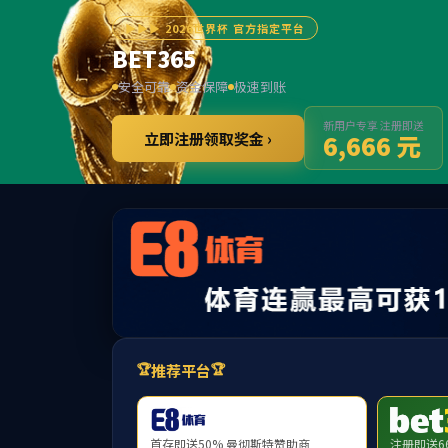
******
s
2026年8月7日 星期五
首页
学院概况
党团建设
专业设置