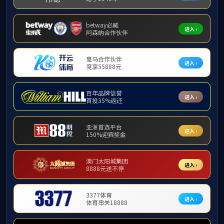
党团建设
党团建设
深学党史悟初