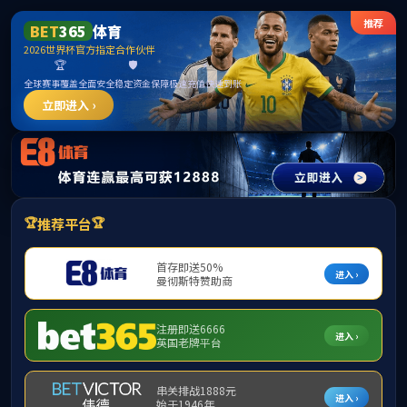
******
sunci
2026年8月6日 星期四
首页
学院概况
党团建设
专业设置
教育教