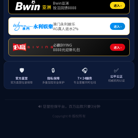
为深入学习贯彻
学院于10月14日下
政课。材料与化工学